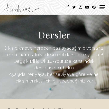
Dersler
Dikiş dikmeye nereden başlayacağım diyorsanız,
Terzihane’nin atölyedeki özel derslerine ya da Bi
Değişik Dikiş Okulu-Youtube kanalındaki
derslerine bir bakın.
Aşağıda her yaşa, her seviyeye göre ve her
dikiş meraklısı için bir seçeneğimiz var.